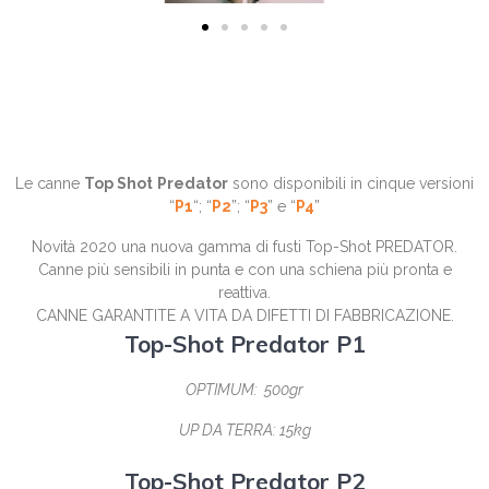
Le canne
Top Shot
Predator
sono disponibili in cinque versioni
“
P1
“; “
P2
”; “
P3
” e “
P4
”
Novità 2020 una nuova gamma di fusti Top-Shot PREDATOR.
Canne più sensibili in punta e con una schiena più pronta e
reattiva.
CANNE GARANTITE A VITA DA DIFETTI DI FABBRICAZIONE.
Top-Shot Predator P1
OPTIMUM: 500gr
UP DA TERRA: 15kg
Top-Shot Predator P2